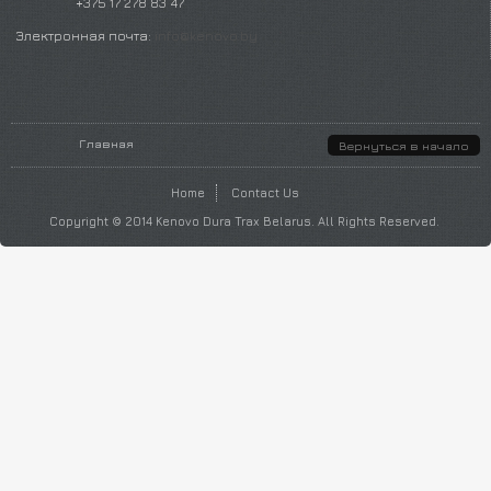
+375 17 278 83 47
Электронная почта:
info@kenovo.by
Вы здесь
Главная
Вернуться в начало
Home
Contact Us
Copyright © 2014 Kenovo Dura Trax Belarus. All Rights Reserved.