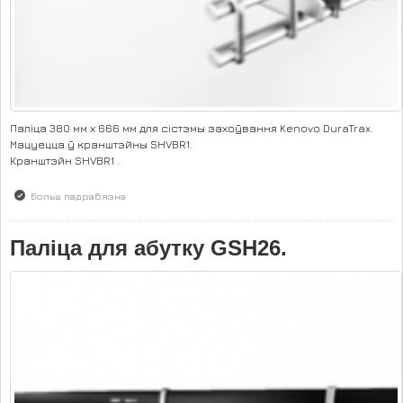
Паліца 380 мм х 666 мм для сістэмы захоўвання Kenovo DuraTrax.
Мацуецца ў кранштэйны SHVBR1.
Кранштэйн SHVBR1 .
Больш падрабязна
аб Паліца SHVP1
Паліца для абутку GSH26.