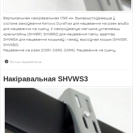
Вертыкальная накіравальная 1796 мм. Выкарыстоўваецца ў
сістэме захоўвання Kenovo DuraTrax для мацавання на рэек альбо
для мацавання на сцяну. У накіроўвалую магчыма усталяваць
кранштэйны (SHVBR1, SHVBR2) для мацавання паліц; адаптар
SHVWSA для мацавання кошыкаў і гакаў; высоўная кошык (SHVSB1,
SHVSB2).
Мацаванне на рэек (GSR1, GSR3, GSR6). Мацаванне на сцяну.
Больш падрабязна
аб Накіравальная SHVWS4
Накіравальная SHVWS3