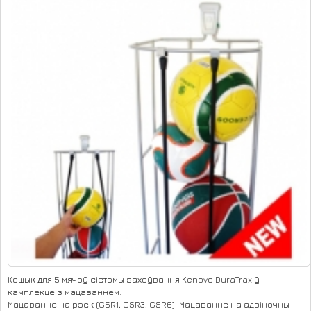
Кошык для 5 мячоў сістэмы захоўвання Kenovo DuraTrax ў
камплекце з мацаваннем.
Мацаванне на рэек (GSR1, GSR3, GSR6). Мацаванне на адзіночны