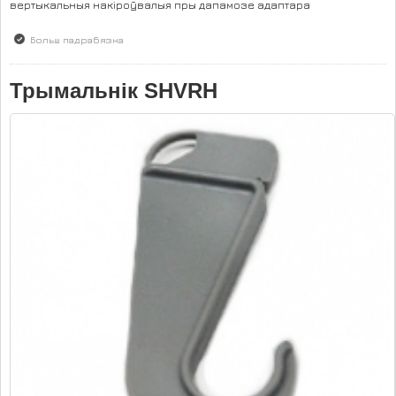
вертыкальныя накіроўвалыя пры дапамозе адаптара
Больш падрабязна
аб Рэек i шына 820 мм GSR6
Трымальнік SHVRH