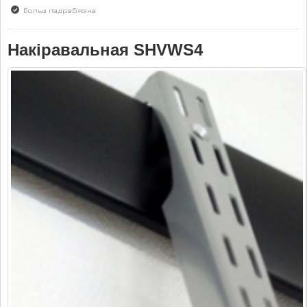
Больш падрабязна
аб Блок GSR2
Накіравальная SHVWS4