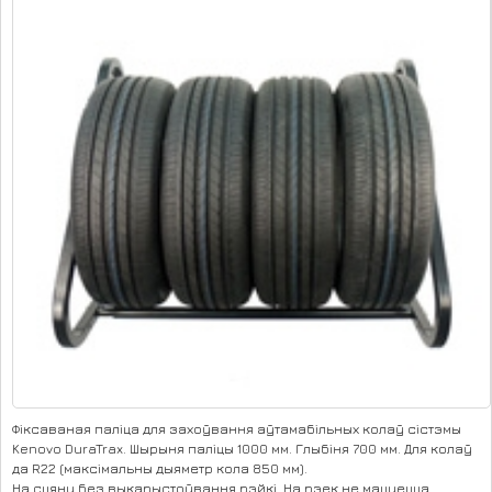
Фіксаваная паліца для захоўвання аўтамабільных колаў сістэмы
Kenovo DuraTrax. Шырыня паліцы 1000 мм. Глыбіня 700 мм. Для колаў
да R22 (максімальны дыяметр кола 850 мм).
На сцяну без выкарыстоўвання рэйкі. На рэек не мацуецца.