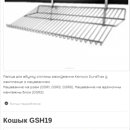
Паліца для абутку сістэмы захоўвання Kenovo DuraTrax ў
камплекце з мацаваннем.
Мацаванне на рэек (GSR1, GSR3, GSR6). Мацаванне на адзіночны
мантажны блок (GSR2).
Больш падрабязна
аб Паліца для абутку GSH26.
Кошык GSH19