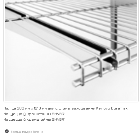
Паліца 380 мм х 1216 мм для сістэмы захоўвання Kenovo DuraTrax.
Мацуецца ў кранштэйны SHVBR1.
Мацуецца ў кранштэйны SHVBR1.
Больш падрабязна
аб Паліца SHVP4