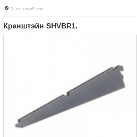
Больш падрабязна
аб Штанга SHVHR1
Кранштэйн SHVBR1.