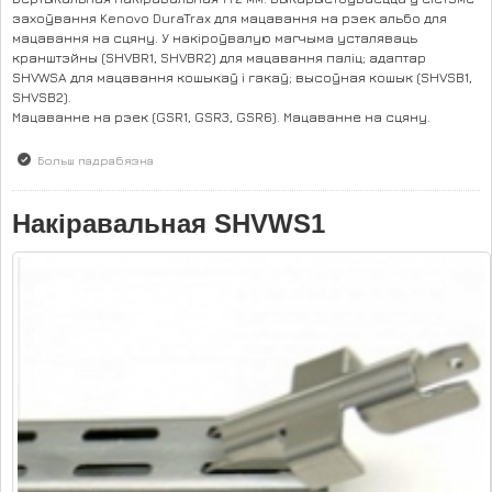
захоўвання Kenovo DuraTrax для мацавання на рэек альбо для
мацавання на сцяну. У накіроўвалую магчыма усталяваць
кранштэйны (SHVBR1, SHVBR2) для мацавання паліц; адаптар
SHVWSA для мацавання кошыкаў і гакаў; высоўная кошык (SHVSB1,
SHVSB2).
Мацаванне на рэек (GSR1, GSR3, GSR6). Мацаванне на сцяну.
Больш падрабязна
аб Накіравальная SHVWS2
Накіравальная SHVWS1