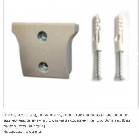
Блок для мантажу выкарыстоўваецца як аснова для мацавання
адзіночных элементаў сістэмы захоўвання Kenovo DuraTrax (без
выкарыстання рэйкі).
Мацуецца на сцяну.