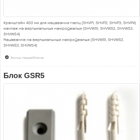
Кранштэйн 400 мм для мацавання паліц (SHVP1, SHVP2, SHVP3, SHVP4)
мантаж на вертыкальныя накіроўвалыя (SHVWS1, SHVWS2, SHVWS3,
SHVWS4).
Мацаванне на вертыкальныя накіроўвалыя (SHVWS1, SHVWS2,
SHVWS3, SHVWS4)
Больш падрабязна
аб Кранштэйн SHVBR1.
Блок GSR5