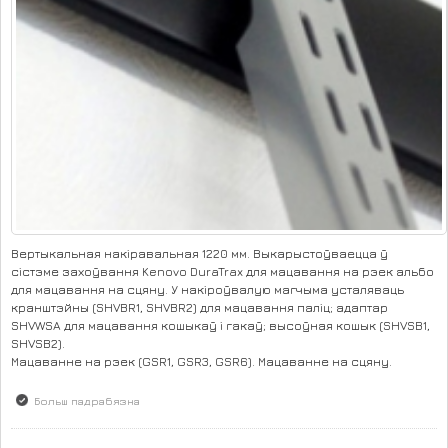
Вертыкальная накіравальная 1220 мм. Выкарыстоўваецца ў
сістэме захоўвання Kenovo DuraTrax для мацавання на рэек альбо
для мацавання на сцяну. У накіроўвалую магчыма усталяваць
кранштэйны (SHVBR1, SHVBR2) для мацавання паліц; адаптар
SHVWSA для мацавання кошыкаў і гакаў; высоўная кошык (SHVSB1,
SHVSB2).
Мацаванне на рэек (GSR1, GSR3, GSR6). Мацаванне на сцяну.
Больш падрабязна
аб Накіравальная SHVWS3