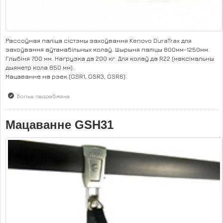
Рассоўная паліца сістэмы захоўвання Kenovo DuraTrax для
захоўвання аўтамабільных колаў. Шырыня паліцы 800мм-1250мм.
Глыбіня 700 мм. Нагрузка да 200 кг. Для колаў да R22 (максімальны
дыяметр кола 850 мм).
Мацаванне на рэек (GSR1, GSR3, GSR6).
Больш падрабязна
аб Паліца GSH35.
Мацаванне GSH31