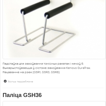
Падстаўка для захоўвання тэнісных ракетак і мячоў 6.
Выкарыстоўваецца ў сістэме захоўвання Kenovo DuraTrax.
Мацаванне на рэек (GSR1, GSR3, GSR6).
Больш падрабязна
аб Падстаўка GSH37
Паліца GSH36