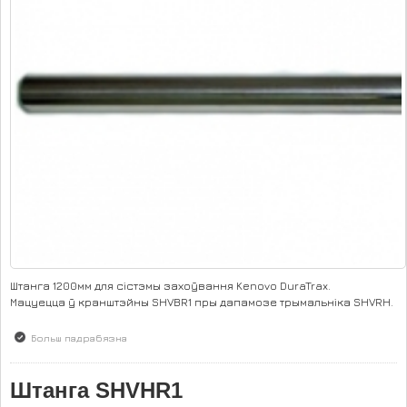
Штанга 1200мм для сістэмы захоўвання Kenovo DuraTrax.
Мацуецца ў кранштэйны SHVBR1 пры дапамозе трымальніка SHVRH.
Больш падрабязна
аб Штанга SHVHR2
Штанга SHVHR1