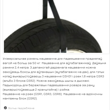
Універсальнае рэмень мацаванне для падвешвання прадметаў
вагой не больш за 50 кг. Мацаванне для аўтaбагажнікаў. Даўжыня
рамяня 2,4 метра. З дапамогай дадзенага мацавання можна
захоўваць боксы для аўтамашын (аутабагажнiк на дах), для гэтых
мэтаў выкарыстоўваюць 3 мацавання GSH31 і рэек 1,8 метра GSR3
(альбо 3 блока GSR2). Можна захоўваць шыны з дыскамі.
Падыходзіць для беражлівых падвешвання ровара за раму
(выкарыстоўваюцца 2 кранштэйна) і рэйка.
Мацаванне на рэек (GSR1, GSR3, GSR6). Мацаванне на адзіночны
мантажны блок (GSR2).
Больш падрабязна
аб Мацаванне GSH31