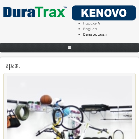
Перайсці да асноўнага змесціва
Русский
English
Беларуская
ГАЛОУНАЯ
Гараж.
АБ КАМПАНІІ
КАТАЛОГ
КАТАЛОГ ПА ПРЫЗНАЧЭННІ
ГАЛЕРЭЯ
ДЗЕ КУПIЦЬ
ПАДРЫТМКА