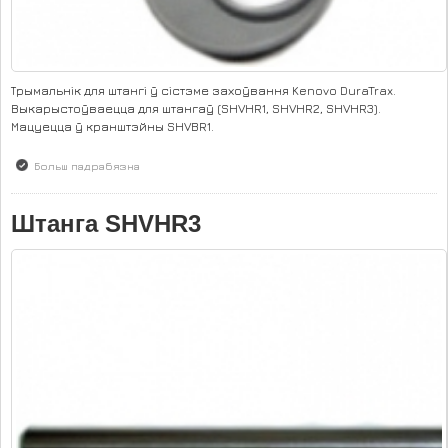
Трымальнік для штангі ў сістэме захоўвання Kenovo DuraTrax.
Выкарыстоўваецца для штангаў (SHVHR1, SHVHR2, SHVHR3).
Мацуецца ў кранштэйны SHVBR1.
Больш падрабязна
аб Трымальнік SHVRH
Штанга SHVHR3