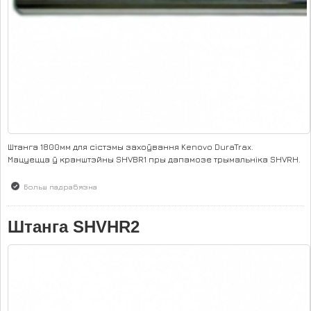
Штанга 1800мм для сістэмы захоўвання Kenovo DuraTrax.
Мацуецца ў кранштэйны SHVBR1 пры дапамозе трымальніка SHVRH.
Больш падрабязна
аб Штанга SHVHR3
Штанга SHVHR2