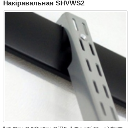
Накіравальная SHVWS2
Вертыкальная накіравальная 772 мм. Выкарыстоўваецца ў сістэме