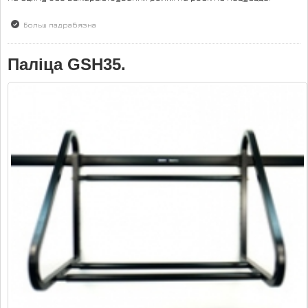
Больш падрабязна
аб Паліца GSH36
Паліца GSH35.