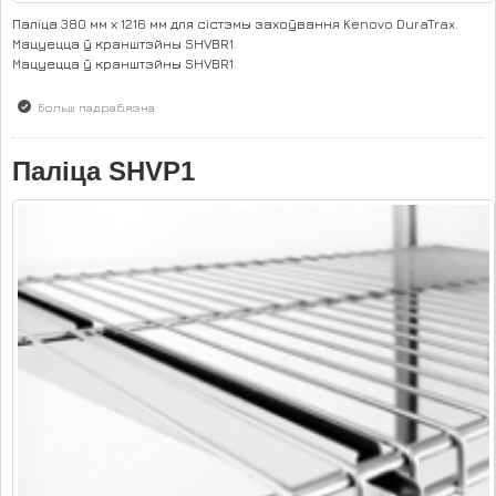
Паліца 380 мм х 1216 мм для сістэмы захоўвання Kenovo DuraTrax.
Мацуецца ў кранштэйны SHVBR1.
Мацуецца ў кранштэйны SHVBR1.
Больш падрабязна
аб Паліца SHVP3
Паліца SHVP1