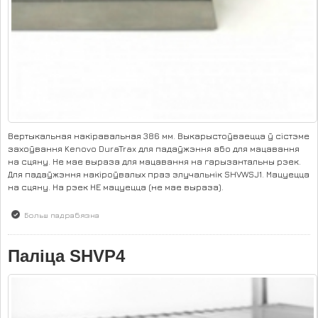
Вертыкальная накіравальная 386 мм. Выкарыстоўваецца ў сістэме
захоўвання Kenovo DuraTrax для падаўжэння або для мацавання
на сцяну. Не мае выраза для мацавання на гарызантальны рэек.
Для падаўжэння накіроўвалых праз злучальнік SHVWSJ1. Мацуецца
на сцяну. На рэек НЕ мацуецца (не мае выраза).
Больш падрабязна
аб Накіравальная SHVWS1
Паліца SHVP4