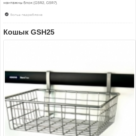
мантажны блок (GSR2, GSR7).
Больш падрабязна
аб Кошык GSH19
Кошык GSH25