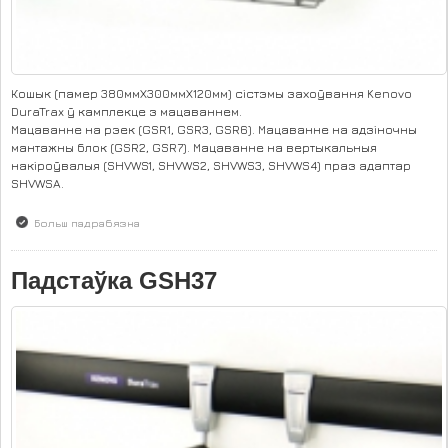
Кошык (памер 380ммХ300ммХ120мм) сістэмы захоўвання Kenovo
DuraTrax ў камплекце з мацаваннем.
Мацаванне на рэек (GSR1, GSR3, GSR6). Мацаванне на адзіночны
мантажны блок (GSR2, GSR7). Мацаванне на вертыкальныя
накіроўвалыя (SHVWS1, SHVWS2, SHVWS3, SHVWS4) праз адаптар
SHVWSA.
Больш падрабязна
аб Кошык GSH25
Падстаўка GSH37