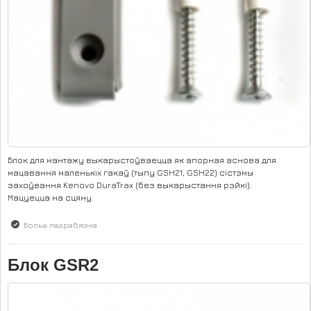
Блок для мантажу выкарыстоўваецца як апорная аснова для
мацавання маленькіх гакаў (тыпу GSH21, GSH22) сістэмы
захоўвання Kenovo DuraTrax (без выкарыстання рэйкі).
Мацуецца на сцяну.
Больш падрабязна
аб Блок GSR5
Блок GSR2