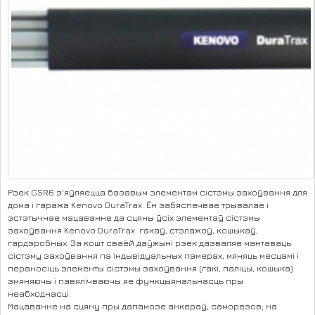
Рэек GSR6 з'яўляецца базавым элементам сістэмы захоўвання для
дома і гаража Kenovo DuraTrax. Ён забяспечвае трывалае і
эстэтычнае мацаванне да сцяны ўсіх элементаў сістэмы
захоўвання Kenovo DuraTrax: гакаў, стэлажоў, кошыкаў,
гардэробных. За кошт сваёй даўжыні рэек дазваляе мантаваць
сістэму захоўвання па індывідуальных памерах, мяняць месцамі і
пераносіць элементы сістэмы захоўвання (гакі, паліцы, кошыка)
змяняючы і павялічваючы яе функцыянальнасць пры
неабходнасці.
Мацаванне на сцяну пры дапамозе анкераў, саморезов; на