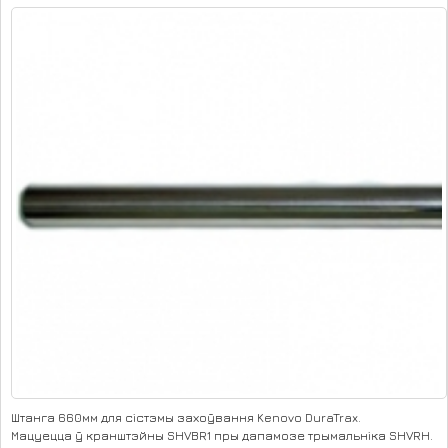
Штанга 660мм для сістэмы захоўвання Kenovo DuraTrax.
Мацуецца ў кранштэйны SHVBR1 пры дапамозе трымальніка SHVRH.